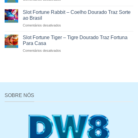
Prêmios
Slot
Mundo
Gigantes
Gates
dos
Slot Fortune Rabbit – Coelho Dourado Traz Sorte
of
Doces
ao Brasil
Olympus
Deliciosos
em
Comentários desativados
–
Slot
Portal
Fortune
da
Slot Fortune Tiger – Tigre Dourado Traz Fortuna
Rabbit
Mitologia
Para Casa
–
Grega
em
Comentários desativados
Coelho
Slot
Dourado
Fortune
Traz
Tiger
Sorte
–
ao
Tigre
Brasil
Dourado
Traz
Fortuna
SOBRE NÓS
Para
Casa