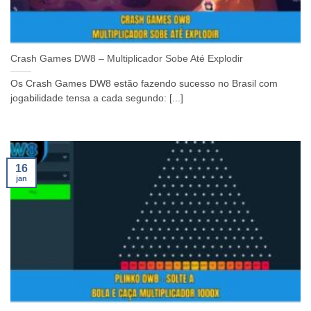
Crash Games DW8 – Multiplicador Sobe Até Explodir
Os Crash Games DW8 estão fazendo sucesso no Brasil com
jogabilidade tensa a cada segundo: [...]
16
jan