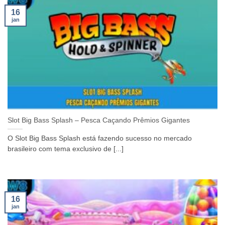
16
jan
Slot Big Bass Splash – Pesca Caçando Prêmios Gigantes
O Slot Big Bass Splash está fazendo sucesso no mercado
brasileiro com tema exclusivo de [...]
16
jan