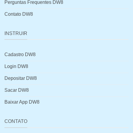
Perguntas Frequentes DW8
Contato DW8
INSTRUIR
Cadastro DW8
Login DW8
Depositar DW8
Sacar DW8
Baixar App DW8
CONTATO