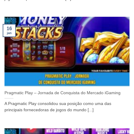
16
jan
Pragmatic Play – Jornada de Conquista do Mercado iGaming
A Pragmatic Play consolidou sua posição como uma das
principais fornecedoras de jogos do mundo [...]