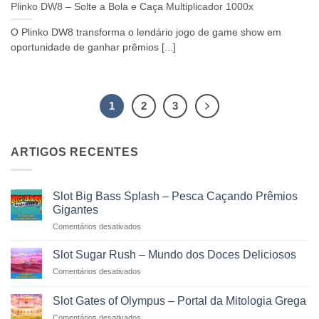
Plinko DW8 – Solte a Bola e Caça Multiplicador 1000x
O Plinko DW8 transforma o lendário jogo de game show em
oportunidade de ganhar prêmios [...]
1
2
3
ARTIGOS RECENTES
Slot Big Bass Splash – Pesca Caçando Prêmios
Gigantes
em
Comentários desativados
Slot
Big
Slot Sugar Rush – Mundo dos Doces Deliciosos
Bass
em
Comentários desativados
Splash
Slot
–
Sugar
Pesca
Slot Gates of Olympus – Portal da Mitologia Grega
Rush
Caçando
em
Comentários desativados
–