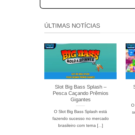
ÚLTIMAS NOTÍCIAS
gar no Jackpot
Slot Big Bass Splash –
hões em BRL
Pesca Caçando Prêmios
Gigantes
ar no jackpot não
O
O Slot Big Bass Splash está
ica que garante
s
fazendo sucesso no mercado
 [...]
brasileiro com tema [...]