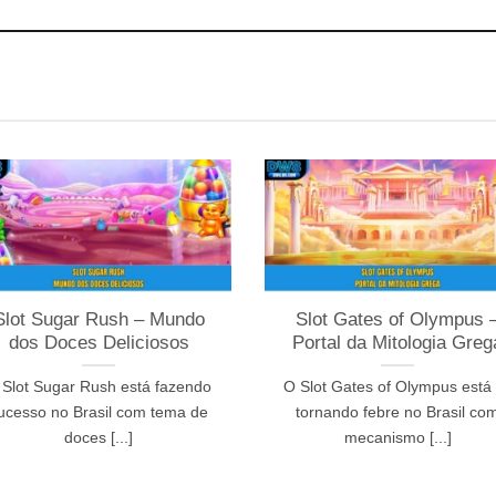
Slot Sugar Rush – Mundo
Slot Gates of Olympus 
dos Doces Deliciosos
Portal da Mitologia Greg
 Slot Sugar Rush está fazendo
O Slot Gates of Olympus está
ucesso no Brasil com tema de
tornando febre no Brasil co
doces [...]
mecanismo [...]
DW8 é uma marca confiável e reconhecida no Brasil online