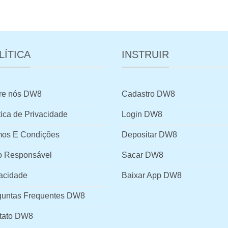
porcionar a experiência de entretenimento online mais segura, j
LÍTICA
INSTRUIR
o entende que os jogadores não buscam apenas jogos atraente
quilidade.
re nós DW8
Cadastro DW8
e entretenimento número um no Brasil e expandir para toda a re
te aprimorando a tecnologia, expandindo a biblioteca de jogos
tica de Privacidade
Login DW8
mos E Condições
Depositar DW8
o Responsável
Sacar DW8
ões de gamers, representando mais de 42% da população total 
acidade
Baixar App DW8
orme potencial do mercado de entretenimento online no país.
os em dispositivos móveis, com Android ocupando 83% da partic
guntas Frequentes DW8
tato DW8
ma investiu fortemente na otimização para mobile. Os usuário