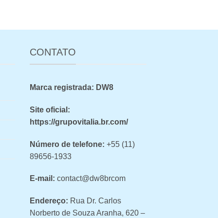
usta e divertida para os usuários
CONTATO
s, mas também precisam de um ambiente
Marca registrada: DW8
gião da América Latina. Para alcançar
 e elevando a qualidade do atendimento ao
Site oficial:
https://grupovitalia.br.com/
Número de telefone:
+55 (11)
89656-1933
de 212 milhões de pessoas. Este é um
 Em especial, mais de 60% dos usuários
E-mail:
contact@dw8brcom
ipação de mercado.
Endereço:
Rua Dr. Carlos
s podem acessar todas as funcionalidades
Norberto de Souza Aranha, 620 –