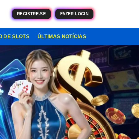
REGISTRE-SE
FAZER LOGIN
O DE SLOTS
ÚLTIMAS NOTÍCIAS