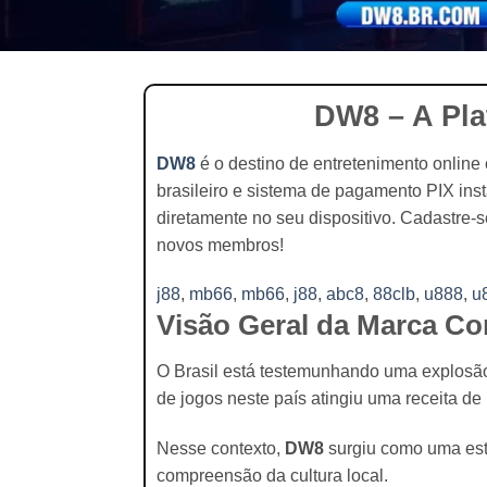
DW8 – A Pla
DW8
é o destino de entretenimento online 
brasileiro e sistema de pagamento PIX ins
diretamente no seu dispositivo. Cadastre-
novos membros!
j88
,
mb66
,
mb66
,
j88
,
abc8
,
88clb
,
u888
,
u
Visão Geral da Marca Con
O Brasil está testemunhando uma explosão 
de jogos neste país atingiu uma receita d
Nesse contexto,
DW8
surgiu como uma estr
compreensão da cultura local.